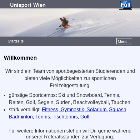
Unisport Wien
Startseite
Menü ↓
Zum Inhalt wechseln
Zum sekundären Inhalt wechseln
Willkommen
Wir sind ein Team von sportbegeisterten Studierenden und
bieten viele Möglichkeiten zur sportlichen
Freizeitgestaltung:
günstige Sportcamps: Ski und Snowboard, Tennis,
Reiten, Golf, Segeln, Surfen, Beachvolleyball, Tauchen
stark verbilligt:
Fitness, Gymnastik, Solarium
,
Squash,
Badminton, Tennis, Tischtennis
,
Golf
Für weitere Informationen stehen wir Dir gerne während
unserer Referatsstunden zur Verfügung.